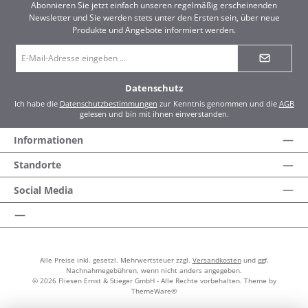
Abonnieren Sie jetzt einfach unseren regelmäßig erscheinenden
Newsletter und Sie werden stets unter den Ersten sein, über neue
Produkte und Angebote informiert werden.
E-
Mail-
Adresse
*
Datenschutz
Ich habe die
Datenschutzbestimmungen
zur Kenntnis genommen und die
AGB
gelesen und bin mit ihnen einverstanden.
Informationen
Standorte
Social Media
Alle Preise inkl. gesetzl. Mehrwertsteuer zzgl.
Versandkosten
und ggf.
Nachnahmegebühren, wenn nicht anders angegeben.
© 2026 Fliesen Ernst & Stieger GmbH - Alle Rechte vorbehalten. Theme by
ThemeWare®