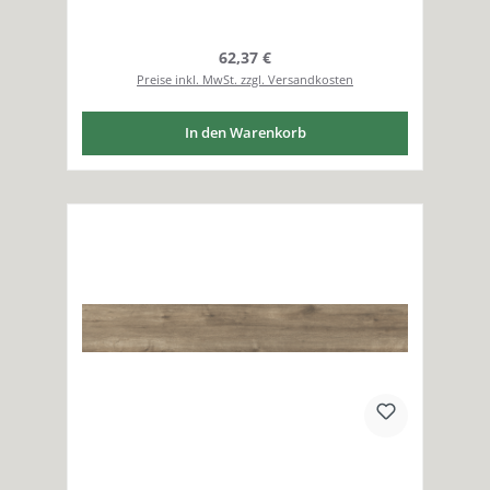
Regulärer Preis:
62,37 €
Preise inkl. MwSt. zzgl. Versandkosten
In den Warenkorb