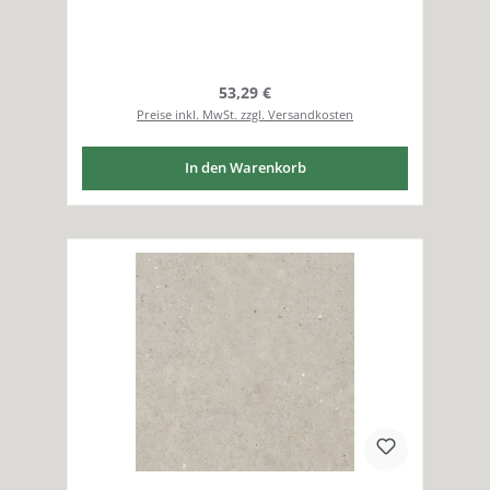
Regulärer Preis:
53,29 €
Preise inkl. MwSt. zzgl. Versandkosten
In den Warenkorb