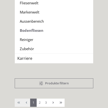
Fliesenwelt
Markenwelt
Aussenbereich
Bodenfliesen
Reiniger
Zubehör
Karriere
Produkte filtern
Seite
Seite
Seite
1
2
3