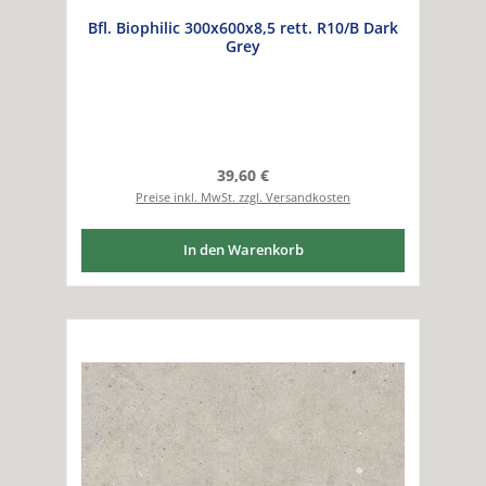
Bfl. Biophilic 300x600x8,5 rett. R10/B Dark
Grey
Regulärer Preis:
39,60 €
Preise inkl. MwSt. zzgl. Versandkosten
In den Warenkorb