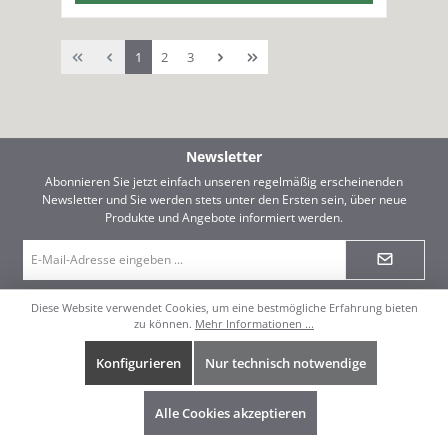
Seite
Seite
Seite
1
2
3
Newsletter
Abonnieren Sie jetzt einfach unseren regelmäßig erscheinenden
Newsletter und Sie werden stets unter den Ersten sein, über neue
Produkte und Angebote informiert werden.
E-
Mail-
Adresse
*
Datenschutz
Diese Website verwendet Cookies, um eine bestmögliche Erfahrung bieten
zu können.
Mehr Informationen ...
Ich habe die
Datenschutzbestimmungen
zur Kenntnis genommen und die
AGB
gelesen und bin mit ihnen einverstanden.
Konfigurieren
Nur technisch notwendige
Informationen
Alle Cookies akzeptieren
Standorte