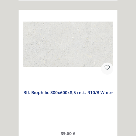
Bfl. Biophilic 300x600x8,5 rett. R10/B White
Regulärer Preis:
39,60 €