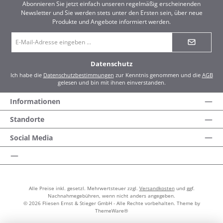
Abonnieren Sie jetzt einfach unseren regelmäßig erscheinenden
Newsletter und Sie werden stets unter den Ersten sein, über neue
Produkte und Angebote informiert werden.
E-
Mail-
Adresse
*
Datenschutz
Ich habe die
Datenschutzbestimmungen
zur Kenntnis genommen und die
AGB
gelesen und bin mit ihnen einverstanden.
Informationen
Standorte
Social Media
Alle Preise inkl. gesetzl. Mehrwertsteuer zzgl.
Versandkosten
und ggf.
Nachnahmegebühren, wenn nicht anders angegeben.
© 2026 Fliesen Ernst & Stieger GmbH - Alle Rechte vorbehalten. Theme by
ThemeWare®